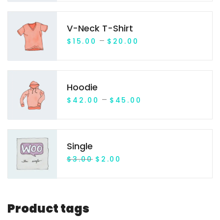
V-Neck T-Shirt
P
–
$
15.00
$
20.00
r
i
Hoodie
c
P
–
$
42.00
$
45.00
e
r
r
i
a
Single
c
n
O
C
$
3.00
$
2.00
e
g
r
u
r
e
i
r
a
:
g
r
Product
tags
n
$