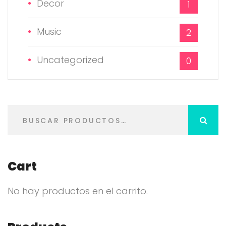
Decor
1
Music
2
Uncategorized
0
B
u
s
c
Cart
a
No hay productos en el carrito.
r
p
o