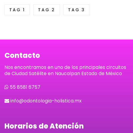
i
e
g
1
n
n
TAG 1
TAG 2
TAG 3
e
5
a
t
:
.
l
p
$
0
p
r
4
0
r
i
2
t
Contacto
i
c
.
h
c
e
Nos encontramos en uno de los principales circuitos
0
r
de Ciudad Satélite en Naucalpan Estado de México
e
i
0
o
w
s
55 8581 6757
t
u
a
:
h
g
info@odontologia-holistica.mx
s
$
r
h
:
2
o
$
$
.
Horarios de Atención
u
2