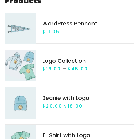
Products
r
:
WordPress Pennant
$
11.05
Logo Collection
P
–
$
18.00
$
45.00
r
i
Beanie with Logo
c
O
C
$
20.00
$
18.00
e
r
u
r
i
r
a
T-Shirt with Logo
g
r
n