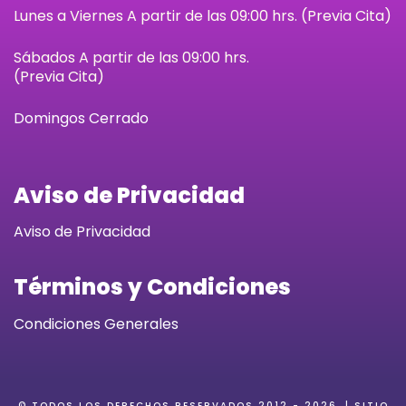
3
0
g
0
Lunes a Viernes A partir de las 09:00 hrs. (Previa Cita)
.
0
h
.
Sábados
A partir de las 09:00 hrs.
0
.
$
0
(Previa Cita)
0
4
0
.
Domingos Cerrado
5
.
0
Aviso de Privacidad
0
Aviso de Privacidad
Términos y Condiciones
Condiciones Generales
© TODOS LOS DERECHOS RESERVADOS 2012 -
2026
. | SITIO