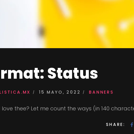
ormat: Status
ISTICA.MX
15 MAYO, 2022
BANNERS
love thee? Let me count the ways (in 140 character
SHARE: