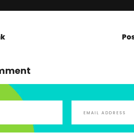
nk
Po
omment