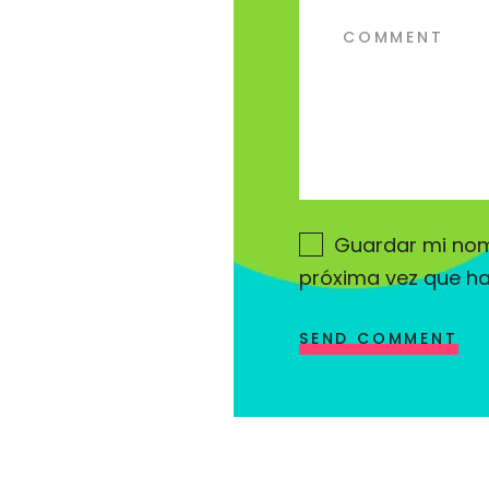
Guardar mi nomb
próxima vez que h