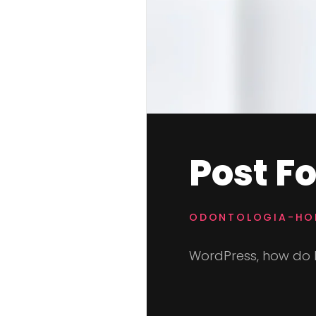
Post F
ODONTOLOGIA-HOL
WordPress, how do I 