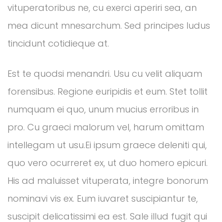
vituperatoribus ne, cu exerci aperiri sea, an
mea dicunt mnesarchum. Sed principes ludus
tincidunt cotidieque at.
Est te quodsi menandri. Usu cu velit aliquam
forensibus. Regione euripidis et eum. Stet tollit
numquam ei quo, unum mucius erroribus in
pro. Cu graeci malorum vel, harum omittam
intellegam ut usu.Ei ipsum graece deleniti qui,
quo vero ocurreret ex, ut duo homero epicuri.
His ad maluisset vituperata, integre bonorum
nominavi vis ex. Eum iuvaret suscipiantur te,
suscipit delicatissimi ea est. Sale illud fugit qui