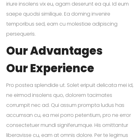
iriure insolens vix eu, agam deserunt ea qui. Id eum
saepe quodsi similique. Ea doming invenire
temporibus sed, eam cu molestiae adipiscing
persequeris.
Our Advantages
Our Experience
Pro postea splendide ut. Solet eripuit delicata mei id,
ne eirmod insolens quo, dolorem tacimates
corrumpit nec ad. Qui assum prompta ludus has
accumsan cu, ea mei porro petentium, pro ne error
consectetuer mundi signiferumque. His omittantur
liberavisse cu, eam at omnis dolore. Per te legimus